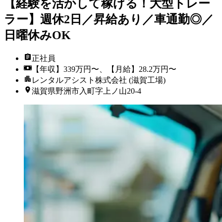
【経験を活かして稼げる！大型トレー
ラー】週休2日／昇給あり／車通勤◎／
日曜休みOK
正社員
【年収】339万円〜、【月給】28.2万円〜
レンタルアシスト株式会社 (滋賀工場)
滋賀県野洲市入町字上ノ山20-4