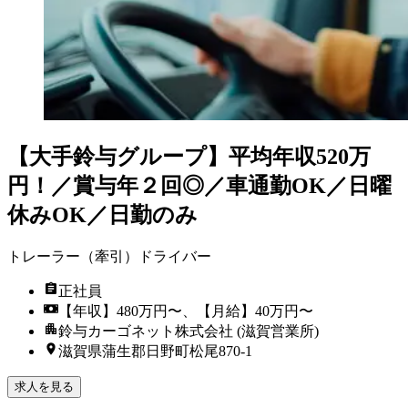
【大手鈴与グループ】平均年収520万
円！／賞与年２回◎／車通勤OK／日曜
休みOK／日勤のみ
トレーラー（牽引）ドライバー
正社員
【年収】480万円〜、【月給】40万円〜
鈴与カーゴネット株式会社 (滋賀営業所)
滋賀県蒲生郡日野町松尾870-1
求人を見る