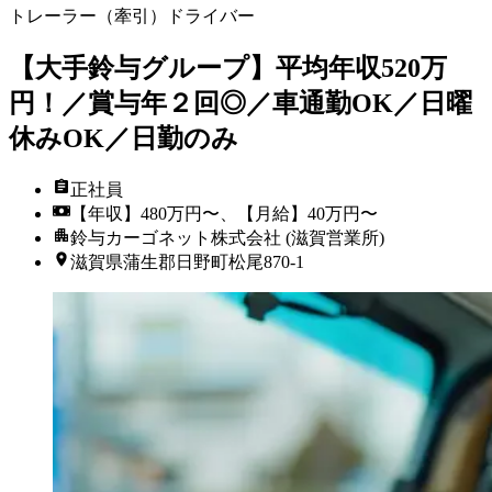
トレーラー（牽引）ドライバー
【大手鈴与グループ】平均年収520万
円！／賞与年２回◎／車通勤OK／日曜
休みOK／日勤のみ
正社員
【年収】480万円〜、【月給】40万円〜
鈴与カーゴネット株式会社 (滋賀営業所)
滋賀県蒲生郡日野町松尾870-1