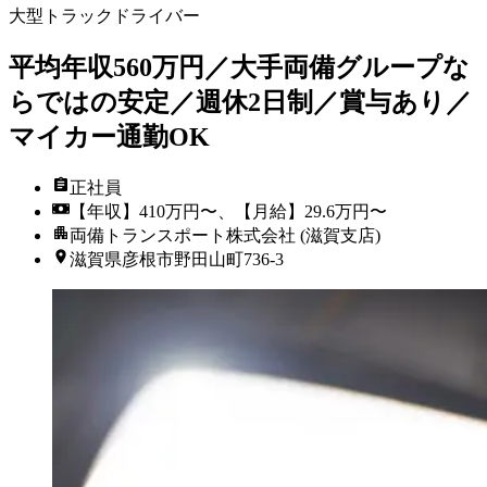
大型トラックドライバー
平均年収560万円／大手両備グループな
らではの安定／週休2日制／賞与あり／
マイカー通勤OK
正社員
【年収】410万円〜、【月給】29.6万円〜
両備トランスポート株式会社 (滋賀支店)
滋賀県彦根市野田山町736-3