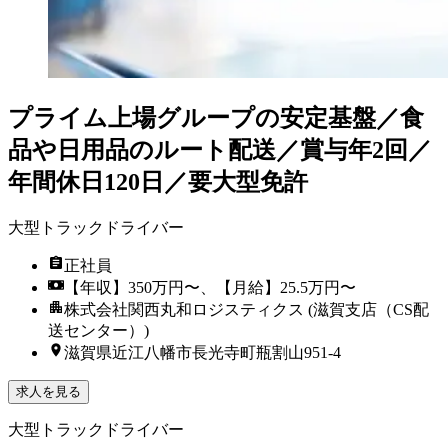
プライム上場グループの安定基盤／食
品や日用品のルート配送／賞与年2回／
年間休日120日／要大型免許
大型トラックドライバー
正社員
【年収】350万円〜、【月給】25.5万円〜
株式会社関西丸和ロジスティクス (滋賀支店（CS配
送センター）)
滋賀県近江八幡市長光寺町瓶割山951-4
求人を見る
大型トラックドライバー