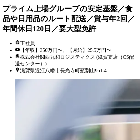
プライム上場グループの安定基盤／食
品や日用品のルート配送／賞与年2回／
年間休日120日／要大型免許
正社員
【年収】350万円〜、【月給】25.5万円〜
株式会社関西丸和ロジスティクス (滋賀支店（CS配
送センター）)
滋賀県近江八幡市長光寺町瓶割山951-4