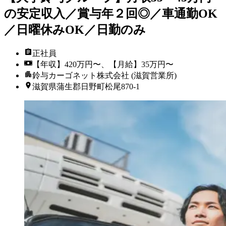
の安定収入／賞与年２回◎／車通勤OK
／日曜休みOK／日勤のみ
正社員
【年収】420万円〜、【月給】35万円〜
鈴与カーゴネット株式会社 (滋賀営業所)
滋賀県蒲生郡日野町松尾870-1