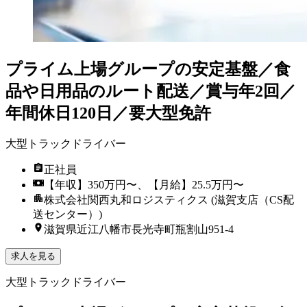
プライム上場グループの安定基盤／食
品や日用品のルート配送／賞与年2回／
年間休日120日／要大型免許
大型トラックドライバー
正社員
【年収】350万円〜、【月給】25.5万円〜
株式会社関西丸和ロジスティクス (滋賀支店（CS配
送センター）)
滋賀県近江八幡市長光寺町瓶割山951-4
求人を見る
大型トラックドライバー