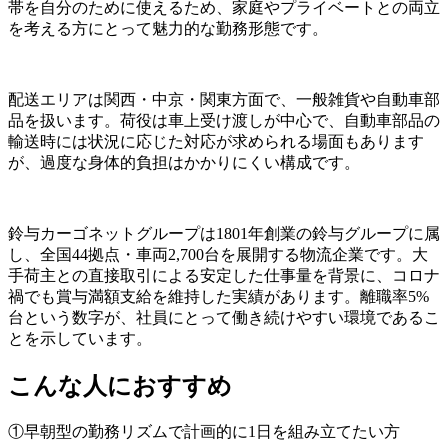
帯を自分のために使えるため、家庭やプライベートとの両立
を考える方にとって魅力的な勤務形態です。
配送エリアは関西・中京・関東方面で、一般雑貨や自動車部
品を扱います。荷役は車上受け渡しが中心で、自動車部品の
輸送時には状況に応じた対応が求められる場面もあります
が、過度な身体的負担はかかりにくい構成です。
鈴与カーゴネットグループは1801年創業の鈴与グループに属
し、全国44拠点・車両2,700台を展開する物流企業です。大
手荷主との直接取引による安定した仕事量を背景に、コロナ
禍でも賞与満額支給を維持した実績があります。離職率5%
台という数字が、社員にとって働き続けやすい環境であるこ
とを示しています。
こんな人におすすめ
①早朝型の勤務リズムで計画的に1日を組み立てたい方