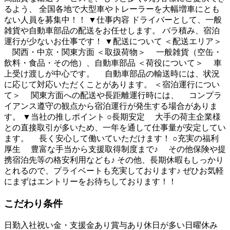
るよう、 全国各地で大型車やトレーラーを大幅増車にとも
ない人員を募集中！！ ▼仕事内容 ドライバーとして、一般
雑貨や自動車部品の配送をお任せします。 バラ積み、宿泊
運行が少ないお仕事です！ ▼配送について ＜配送エリア＞
関西・中京・関東方面 ＜取扱荷物＞ 一般雑貨（空缶・
飲料・食品・その他）、自動車部品 ＜荷役について＞ 車
上受け渡しが中心です。 自動車部品の輸送時には、状況
に応じて対応いただくことがあります。 ＜宿泊運行につい
て＞ 関東方面への配送や長距離運行時には、 コンプラ
イアンス遵守の観点から宿泊運行が発生する場合がありま
す。 ▼当社の推しポイント ○長期安定 大手の荷主企業様
との直接取引が多いため、一年を通して仕事量が安定してい
ます。 長く安心して働いていただけます！ ○充実の福利
厚生 豊富な手当から支援取得制度まで♪ その他保険や提
携宿泊先等の格安利用なども♪ その他、長期休暇もしっかり
とれるので、プライベートも充実しております♪ ぜひお気軽
にまずはエントリーをお待ちしております！！
こだわり条件
日勤
入社祝い金・支援金あり
賞与あり
休日が多い
日曜休み