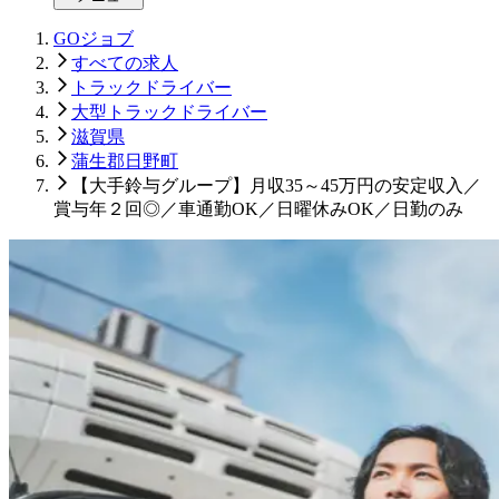
GOジョブ
すべての求人
トラックドライバー
大型トラックドライバー
滋賀県
蒲生郡日野町
【大手鈴与グループ】月収35～45万円の安定収入／
賞与年２回◎／車通勤OK／日曜休みOK／日勤のみ