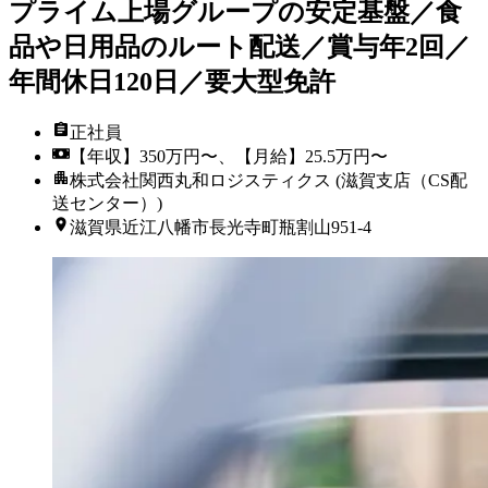
プライム上場グループの安定基盤／食
品や日用品のルート配送／賞与年2回／
年間休日120日／要大型免許
正社員
【年収】350万円〜、【月給】25.5万円〜
株式会社関西丸和ロジスティクス (滋賀支店（CS配
送センター）)
滋賀県近江八幡市長光寺町瓶割山951-4