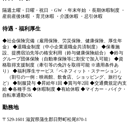
隔週土曜・日曜・祝日 ・GW ・年末年始 ・長期休暇制度 ・
産前産後休暇 ・育児休暇 ・介護休暇 ・忌引休暇
待遇・福利厚生
◆社会保険完備（雇用保険、労災保険、健康保険、厚生年
金） ◆退職金制度（中小企業退職金共済制度） ◆保養施
設、提携宿泊先等の格安利用（鈴与健康保険組合） ◆鈴与
グループ団体保険（自動車保険等に割安で加入可能） ◆資
格取得支援制度（牽引等の免許を取得可能 ※適用条件あ
り） ◆福利厚生サービス「ベネフィット・ステーション」
（割引の一例：映画館、飲食店、ショッピング、旅行な
ど） ◆制服貸与 ◆昇給年1回 ◆賞与年2回 ◆交通費規定内支
給 ◆各種手当 ◆休暇制度 ◆有給休暇 ◆マイカー・バイク・
自転車通勤OK
勤務地
〒529-1601 滋賀県蒲生郡日野町松尾870-1