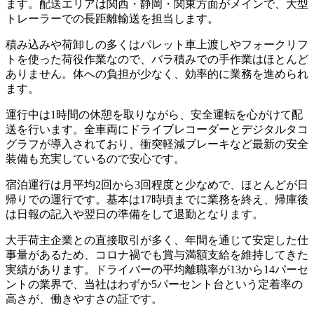
ます。配送エリアは関西・静岡・関東方面がメインで、大型
トレーラーでの長距離輸送を担当します。
積み込みや荷卸しの多くはパレット車上渡しやフォークリフ
トを使った荷役作業なので、バラ積みでの手作業はほとんど
ありません。体への負担が少なく、効率的に業務を進められ
ます。
運行中は1時間の休憩を取りながら、安全運転を心がけて配
送を行います。全車両にドライブレコーダーとデジタルタコ
グラフが導入されており、衝突軽減ブレーキなど最新の安全
装備も充実しているので安心です。
宿泊運行は月平均2回から3回程度と少なめで、ほとんどが日
帰りでの運行です。基本は17時頃までに業務を終え、帰庫後
は日報の記入や翌日の準備をして退勤となります。
大手荷主企業との直接取引が多く、年間を通じて安定した仕
事量があるため、コロナ禍でも賞与満額支給を維持してきた
実績があります。ドライバーの平均離職率が13から14パーセ
ントの業界で、当社はわずか5パーセント台という定着率の
高さが、働きやすさの証です。