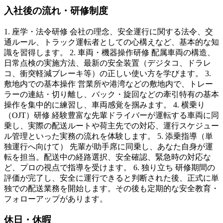
入社後の流れ・研修制度
1. 座学・法令研修 会社の理念、安全運行に関する法令、交
通ルール、トラック運転者としての心構えなど、基本的な知
識を習得します。 2. 車両・機器操作研修 配属車両の構造、
日常点検の実施方法、最新の安全装置（デジタコ、ドラレ
コ、衝突軽減ブレーキ等）の正しい使い方を学びます。 3.
敷地内での基本操作 営業所や港湾などの敷地内で、トレー
ラーの連結・切り離し、バック・旋回などの牽引特有の基本
操作を集中的に練習し、車両感覚を掴みます。 4. 横乗り
（OJT）研修 経験豊富な先輩ドライバーが運転する車両に同
乗し、実際の配送ルートや荷主先での対応、運行スケジュー
ル管理といった実務の流れを体験します。 5. 添乗指導（単
独運行へ向けて） 先輩が助手席に同乗し、あなた自身が運
転を担当。配送中の経路選択、安全確認、緊急時の対応な
ど、プロの視点で指導を受けます。 6. 独り立ち 研修期間の
評価が完了し、安全に運行できると判断された後、正式に単
独での配送業務を開始します。その後も定期的な安全教育・
フォローアップがあります。
休日・休暇