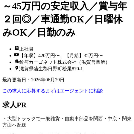
～45万円の安定収入／賞与年
２回◎／車通勤OK／日曜休
みOK／日勤のみ
正社員
【年収】420万円〜、【月給】35万円〜
鈴与カーゴネット株式会社（滋賀営業所）
滋賀県蒲生郡日野町松尾870-1
最終更新日
：
2026年06月29日
この求人に応募する
まずはエージェントに相談
求人PR
・大型トラックで一般雑貨・自動車部品を関西・中京・関東
方面へ配送