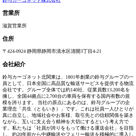
鈴与カーゴネット株式会社
営業所
滋賀営業所
住所
〒424-0924 静岡県静岡市清水区清開3丁目4-21
会社紹介
鈴与カーゴネット北関東は、1801年創業の鈴与グループの一
員として、日本全国に高品質な輸送サービスを提供する物流
会社です。グループ全体では約140社、従業員数13,200名を
擁し、全国44拠点に2,700台の車両を保有する国内有数の規
模を誇ります。 当社の原点にあるのは、鈴与グループの企
業理念「共生（ともいき）」です。これは社員一人ひとりが
真に自立し、地域社会やお客様、取引先との信頼関係を築き
ながら、互いに支え合う精神を大切にするという考え方で
す。私たちは「社員が誇りをもって働ける運送会社」を目指
し、約20年前から中継輸送やフェリー輸送を積極的に導入し