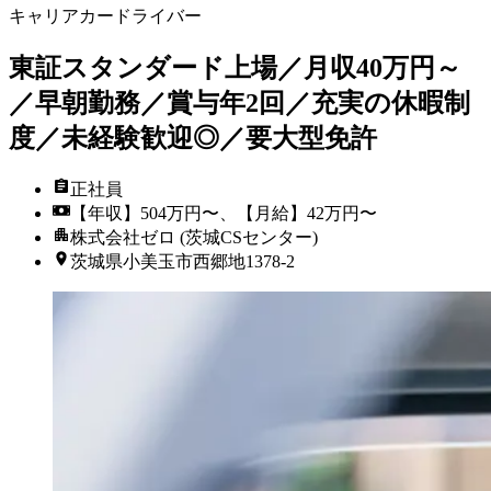
キャリアカードライバー
東証スタンダード上場／月収40万円～
／早朝勤務／賞与年2回／充実の休暇制
度／未経験歓迎◎／要大型免許
正社員
【年収】504万円〜、【月給】42万円〜
株式会社ゼロ (茨城CSセンター)
茨城県小美玉市西郷地1378-2