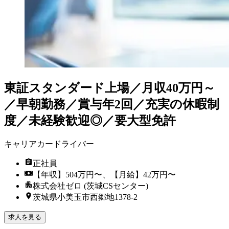
東証スタンダード上場／月収40万円～
／早朝勤務／賞与年2回／充実の休暇制
度／未経験歓迎◎／要大型免許
キャリアカードライバー
正社員
【年収】504万円〜、【月給】42万円〜
株式会社ゼロ (茨城CSセンター)
茨城県小美玉市西郷地1378-2
求人を見る