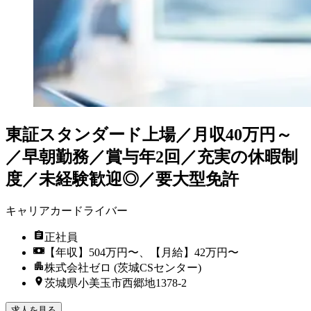
東証スタンダード上場／月収40万円～
／早朝勤務／賞与年2回／充実の休暇制
度／未経験歓迎◎／要大型免許
キャリアカードライバー
正社員
【年収】504万円〜、【月給】42万円〜
株式会社ゼロ (茨城CSセンター)
茨城県小美玉市西郷地1378-2
求人を見る