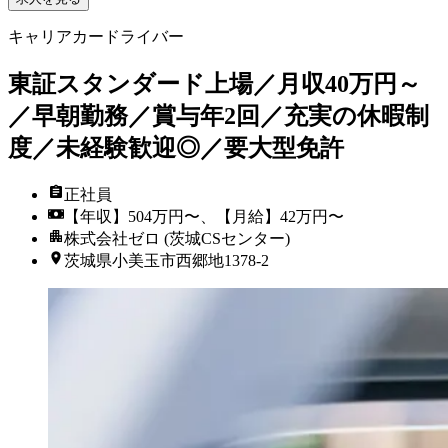
キャリアカードライバー
東証スタンダード上場／月収40万円～
／早朝勤務／賞与年2回／充実の休暇制
度／未経験歓迎◎／要大型免許
正社員
【年収】504万円〜、【月給】42万円〜
株式会社ゼロ (茨城CSセンター)
茨城県小美玉市西郷地1378-2