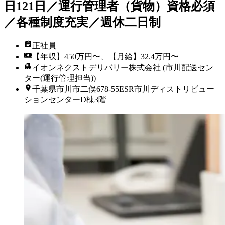
日121日／運行管理者（貨物）資格必須
／各種制度充実／週休二日制
正社員
【年収】450万円〜、【月給】32.4万円〜
イオンネクストデリバリー株式会社 (市川配送セン
ター(運行管理担当))
千葉県市川市二俣678-55ESR市川ディストリビュー
ションセンターD棟3階