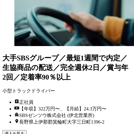
大手SBSグループ／最短1週間で内定／
生協商品の配送／完全週休2日／賞与年
2回／定着率90％以上
小型トラックドライバー
正社員
【年収】322万円〜、【月給】24.3万円〜
SBSゼンツウ株式会社 (伊北営業所)
長野県上伊那郡箕輪町大字三日町1396-2
求人を見る