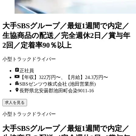
大手SBSグループ／最短1週間で内定／
生協商品の配送／完全週休2日／賞与年
2回／定着率90％以上
小型トラックドライバー
正社員
【年収】322万円〜、【月給】24.3万円〜
SBSゼンツウ株式会社 (池田営業所)
長野県北安曇郡池田町会染9011-16
求人を見る
小型トラックドライバー
大手SBSグループ／最短1週間で内定／