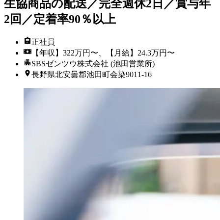
生協商品の配送／完全週休2日／賞与年
2回／定着率90％以上
正社員
【年収】322万円〜、【月給】24.3万円〜
SBSゼンツウ株式会社 (池田営業所)
長野県北安曇郡池田町会染9011-16