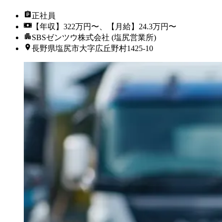
正社員
【年収】322万円〜、【月給】24.3万円〜
SBSゼンツウ株式会社 (塩尻営業所)
長野県塩尻市大字広丘野村1425-10