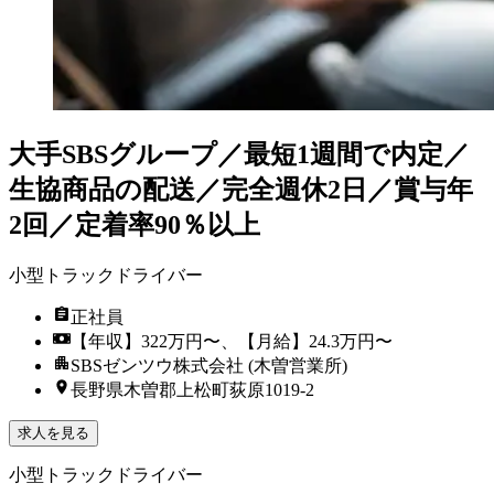
大手SBSグループ／最短1週間で内定／
生協商品の配送／完全週休2日／賞与年
2回／定着率90％以上
小型トラックドライバー
正社員
【年収】322万円〜、【月給】24.3万円〜
SBSゼンツウ株式会社 (木曽営業所)
長野県木曽郡上松町荻原1019-2
求人を見る
小型トラックドライバー