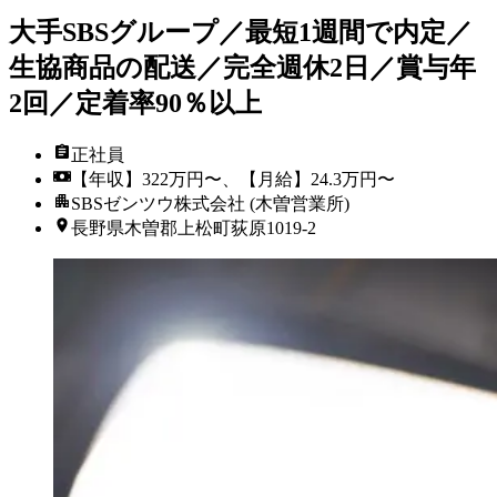
大手SBSグループ／最短1週間で内定／
生協商品の配送／完全週休2日／賞与年
2回／定着率90％以上
正社員
【年収】322万円〜、【月給】24.3万円〜
SBSゼンツウ株式会社 (木曽営業所)
長野県木曽郡上松町荻原1019-2