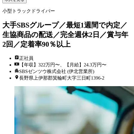
小型トラックドライバー
大手SBSグループ／最短1週間で内定／
生協商品の配送／完全週休2日／賞与年
2回／定着率90％以上
正社員
【年収】322万円〜、【月給】24.3万円〜
SBSゼンツウ株式会社 (伊北営業所)
長野県上伊那郡箕輪町大字三日町1396-2