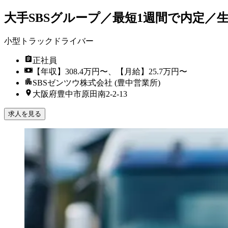
大手SBSグループ／最短1週間で内定／
小型トラックドライバー
正社員
【年収】308.4万円〜、【月給】25.7万円〜
SBSゼンツウ株式会社 (豊中営業所)
大阪府豊中市原田南2-2-13
求人を見る