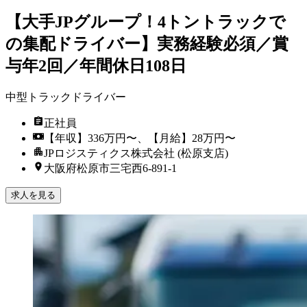
【大手JPグループ！4トントラックで
の集配ドライバー】実務経験必須／賞
与年2回／年間休日108日
中型トラックドライバー
正社員
【年収】336万円〜、【月給】28万円〜
JPロジスティクス株式会社 (松原支店)
大阪府松原市三宅西6-891-1
求人を見る