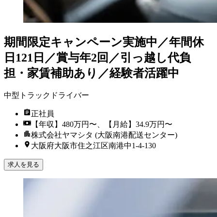
期間限定キャンペーン実施中／年間休
日121日／賞与年2回／引っ越し代負
担・家賃補助あり／経験者活躍中
中型トラックドライバー
正社員
【年収】480万円〜、【月給】34.9万円〜
株式会社ヤマシタ (大阪南港配送センター)
大阪府大阪市住之江区南港中1-4-130
求人を見る