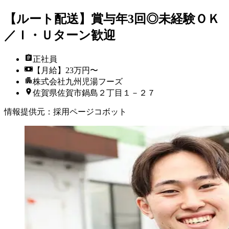
【ルート配送】賞与年3回◎未経験ＯＫ
／Ｉ・Ｕターン歓迎
正社員
【月給】23万円〜
株式会社九州児湯フーズ
佐賀県佐賀市鍋島２丁目１－２７
情報提供元
：
採用ページコボット