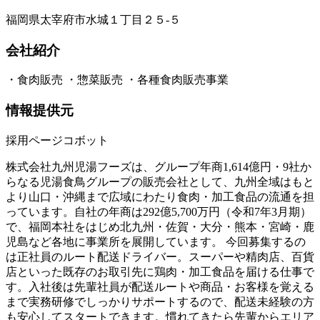
福岡県太宰府市水城１丁目２５‐５
会社紹介
・食肉販売 ・惣菜販売 ・各種食肉販売事業
情報提供元
採用ページコボット
株式会社九州児湯フーズは、グループ年商1,614億円・9社か
らなる児湯食鳥グループの販売会社として、九州全域はもと
より山口・沖縄まで広域にわたり食肉・加工食品の流通を担
っています。自社の年商は292億5,700万円（令和7年3月期）
で、福岡本社をはじめ北九州・佐賀・大分・熊本・宮崎・鹿
児島など各地に事業所を展開しています。 今回募集するの
は正社員のルート配送ドライバー。スーパーや精肉店、百貨
店といった既存のお取引先に鶏肉・加工食品を届ける仕事で
す。入社後は先輩社員が配送ルートや商品・お客様を覚える
まで実務研修でしっかりサポートするので、配送未経験の方
も安心してスタートできます。慣れてきたら先輩からエリア