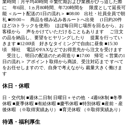
業時間：月平均40時間 ※繁忙期および業務がひっ迫した際
に 年6回、1ヵ月80時間、年720時間を 限度として延長可
能 ＜ルート配送の1日の流れ＞ ■08:00 出社・社員全員で朝
礼 ■09:00～ 商品を積み込み各ルートへ出発 (1日約20件
ほど/2tトラックを使用) ほぼ毎日同じ場所を回るから、お
客様から 声をかけていただけることもあります ご注文
の品を納品し、要望をヒヤリングしたり 提案を行ってい
きます ■12:00頃 好きなタイミングで自由に昼食 ■15:30
頃 帰社 電話やFAXなどでお得意先から注文を受けます
受注し、明日の配送のため荷造り ■17:00 帰宅 ＜営業の1
日の流れ＞ アポイント取得から商談、受注対応まで すべて
をお任せしますので、自身で考えながら 裁量大きく働けま
す
休日・休暇
日・交代制 ■週休二日制 日曜日＋その他 ・4週6休制 ■冬季
休暇 ■夏季休暇 ■有給休暇 ■慶弔休暇 ■特別休暇 ■産前・産
後休暇 （※取得実績あり） ■育児休暇 （※取得実績あり）
待遇・福利厚生