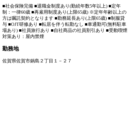
■社会保険完備 ■退職金制度あり(勤続年数5年以上) ■定年
制：一律60歳 ■再雇用制度あり(上限65歳) ※定年年齢以上の
方は嘱託契約となります ■勤務延長あり(上限65歳) ■制服貸
与 ■OJT研修あり ■転居を伴う転勤なし ■車通勤可(無料駐車
場あり) ■社員旅行あり ■自社商品の社員割引あり ■受動喫煙
対策あり：屋内禁煙
勤務地
佐賀県佐賀市鍋島２丁目１－２７