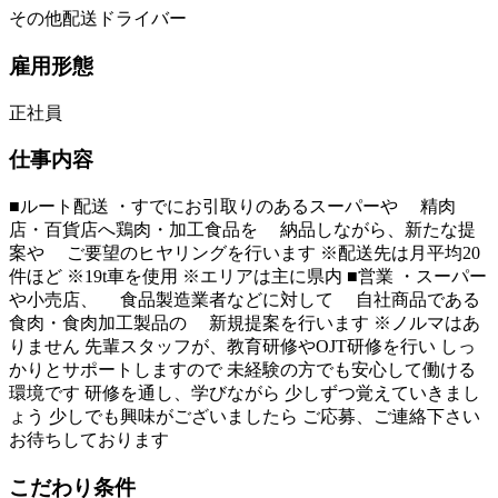
その他配送ドライバー
雇用形態
正社員
仕事内容
■ルート配送 ・すでにお引取りのあるスーパーや 精肉
店・百貨店へ鶏肉・加工食品を 納品しながら、新たな提
案や ご要望のヒヤリングを行います ※配送先は月平均20
件ほど ※19t車を使用 ※エリアは主に県内 ■営業 ・スーパー
や小売店、 食品製造業者などに対して 自社商品である
食肉・食肉加工製品の 新規提案を行います ※ノルマはあ
りません 先輩スタッフが、教育研修やOJT研修を行い しっ
かりとサポートしますので 未経験の方でも安心して働ける
環境です 研修を通し、学びながら 少しずつ覚えていきまし
ょう 少しでも興味がございましたら ご応募、ご連絡下さい
お待ちしております
こだわり条件