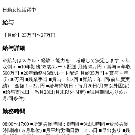
日勤
女性活躍中
給与
【月給】23万円〜27万円
給与詳細
※給与はスキル・経験・能力を 考慮して決定します ＜年
収例＞ ■10年勤務/35歳/ルート配送 月給30万円＋賞与＝年収
500万円 ■20年勤務/45歳/ルート配送 月給35万円＋賞与＝年
収700万円 ■残業手当 ■賞与：年3回 ■昇給：年1回(前年度実
績) 金額 1～2万円 ■給与締切日：毎月20日(月末以外固定)
■給与支払日：当月28日(月末以外固定) ■試用期間あり(6ヵ
月/同条件)
勤務時間
08:00〜17:00 ■所定労働時間：8時間 ■休憩1時間 ■変形労働
時間制(1ヵ月単位) ■月平均労働日数：21.5日 ■早出あり ■残