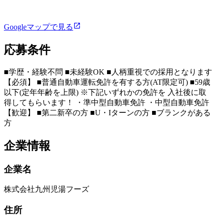
Googleマップで見る
応募条件
■学歴・経験不問 ■未経験OK ■人柄重視での採用となります
【必須】 ■普通自動車運転免許を有する方(AT限定可) ■59歳
以下(定年年齢を上限) ※下記いずれかの免許を 入社後に取
得してもらいます！ ・準中型自動車免許 ・中型自動車免許
【歓迎】 ■第二新卒の方 ■U・Iターンの方 ■ブランクがある
方
企業情報
企業名
株式会社九州児湯フーズ
住所