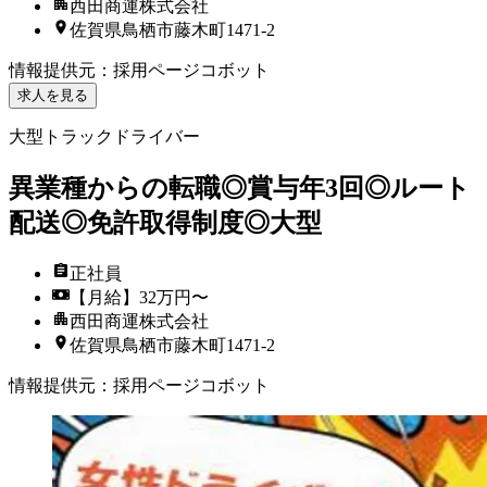
西田商運株式会社
佐賀県鳥栖市藤木町1471-2
情報提供元
：
採用ページコボット
求人を見る
大型トラックドライバー
異業種からの転職◎賞与年3回◎ルート
配送◎免許取得制度◎大型
正社員
【月給】32万円〜
西田商運株式会社
佐賀県鳥栖市藤木町1471-2
情報提供元
：
採用ページコボット