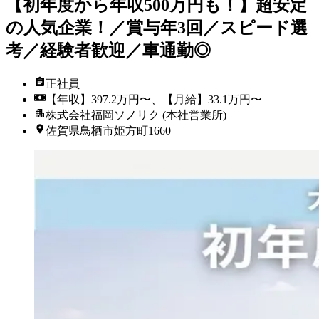
【初年度から年収500万円も！】超安定
の人気企業！／賞与年3回／スピード選
考／経験者歓迎／車通勤◎
正社員
【年収】397.2万円〜、【月給】33.1万円〜
株式会社福岡ソノリク (本社営業所)
佐賀県鳥栖市姫方町1660