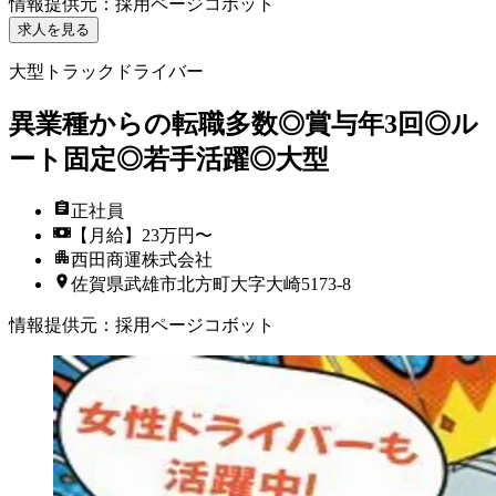
情報提供元
：
採用ページコボット
求人を見る
大型トラックドライバー
異業種からの転職多数◎賞与年3回◎ル
ート固定◎若手活躍◎大型
正社員
【月給】23万円〜
西田商運株式会社
佐賀県武雄市北方町大字大崎5173-8
情報提供元
：
採用ページコボット