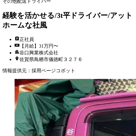
その他配送ドライバー
経験を活かせる/3t平ドライバー/アット
ホームな社風
正社員
【月給】31万円〜
谷口興業株式会社
佐賀県鳥栖市儀徳町３２７６
情報提供元
：
採用ページコボット