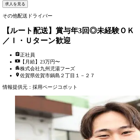
求人を見る
その他配送ドライバー
【ルート配送】賞与年3回◎未経験ＯＫ
／Ｉ・Ｕターン歓迎
正社員
【月給】23万円〜
株式会社九州児湯フーズ
佐賀県佐賀市鍋島２丁目１－２７
情報提供元
：
採用ページコボット