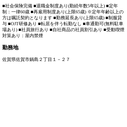
■社会保険完備 ■退職金制度あり(勤続年数5年以上) ■定年
制：一律60歳 ■再雇用制度あり(上限65歳) ※定年年齢以上の
方は嘱託契約となります ■勤務延長あり(上限65歳) ■制服貸
与 ■OJT研修あり ■転居を伴う転勤なし ■車通勤可(無料駐車
場あり) ■社員旅行あり ■自社商品の社員割引あり ■受動喫煙
対策あり：屋内禁煙
勤務地
佐賀県佐賀市鍋島２丁目１－２７