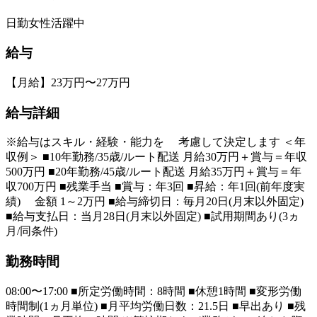
日勤
女性活躍中
給与
【月給】23万円〜27万円
給与詳細
※給与はスキル・経験・能力を 考慮して決定します ＜年
収例＞ ■10年勤務/35歳/ルート配送 月給30万円＋賞与＝年収
500万円 ■20年勤務/45歳/ルート配送 月給35万円＋賞与＝年
収700万円 ■残業手当 ■賞与：年3回 ■昇給：年1回(前年度実
績) 金額 1～2万円 ■給与締切日：毎月20日(月末以外固定)
■給与支払日：当月28日(月末以外固定) ■試用期間あり(3ヵ
月/同条件)
勤務時間
08:00〜17:00 ■所定労働時間：8時間 ■休憩1時間 ■変形労働
時間制(1ヵ月単位) ■月平均労働日数：21.5日 ■早出あり ■残