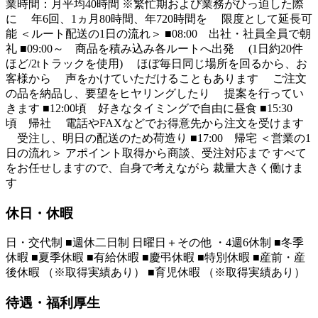
業時間：月平均40時間 ※繁忙期および業務がひっ迫した際
に 年6回、1ヵ月80時間、年720時間を 限度として延長可
能 ＜ルート配送の1日の流れ＞ ■08:00 出社・社員全員で朝
礼 ■09:00～ 商品を積み込み各ルートへ出発 (1日約20件
ほど/2tトラックを使用) ほぼ毎日同じ場所を回るから、お
客様から 声をかけていただけることもあります ご注文
の品を納品し、要望をヒヤリングしたり 提案を行ってい
きます ■12:00頃 好きなタイミングで自由に昼食 ■15:30
頃 帰社 電話やFAXなどでお得意先から注文を受けます
受注し、明日の配送のため荷造り ■17:00 帰宅 ＜営業の1
日の流れ＞ アポイント取得から商談、受注対応まで すべて
をお任せしますので、自身で考えながら 裁量大きく働けま
す
休日・休暇
日・交代制 ■週休二日制 日曜日＋その他 ・4週6休制 ■冬季
休暇 ■夏季休暇 ■有給休暇 ■慶弔休暇 ■特別休暇 ■産前・産
後休暇 （※取得実績あり） ■育児休暇 （※取得実績あり）
待遇・福利厚生