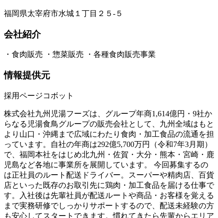
福岡県太宰府市水城１丁目２５‐５
会社紹介
・食肉販売 ・惣菜販売 ・各種食肉販売事業
情報提供元
採用ページコボット
株式会社九州児湯フーズは、グループ年商1,614億円・9社か
らなる児湯食鳥グループの販売会社として、九州全域はもと
より山口・沖縄まで広域にわたり食肉・加工食品の流通を担
っています。自社の年商は292億5,700万円（令和7年3月期）
で、福岡本社をはじめ北九州・佐賀・大分・熊本・宮崎・鹿
児島など各地に事業所を展開しています。 今回募集するの
は正社員のルート配送ドライバー。スーパーや精肉店、百貨
店といった既存のお取引先に鶏肉・加工食品を届ける仕事で
す。入社後は先輩社員が配送ルートや商品・お客様を覚える
まで実務研修でしっかりサポートするので、配送未経験の方
も安心してスタートできます。慣れてきたら先輩からエリア