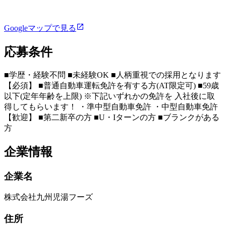
Googleマップで見る
応募条件
■学歴・経験不問 ■未経験OK ■人柄重視での採用となります
【必須】 ■普通自動車運転免許を有する方(AT限定可) ■59歳
以下(定年年齢を上限) ※下記いずれかの免許を 入社後に取
得してもらいます！ ・準中型自動車免許 ・中型自動車免許
【歓迎】 ■第二新卒の方 ■U・Iターンの方 ■ブランクがある
方
企業情報
企業名
株式会社九州児湯フーズ
住所