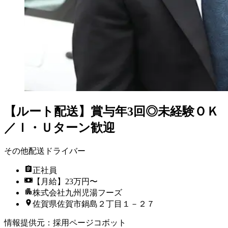
【ルート配送】賞与年3回◎未経験ＯＫ
／Ｉ・Ｕターン歓迎
その他配送ドライバー
正社員
【月給】23万円〜
株式会社九州児湯フーズ
佐賀県佐賀市鍋島２丁目１－２７
情報提供元
：
採用ページコボット