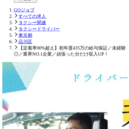
GOジョブ
すべての求人
タクシー関連
タクシードライバー
東京都
品川区
【定着率90%超え】初年度435万の給与保証／未経験
◎／業界NO.1企業／頑張った分だけ収入UP！