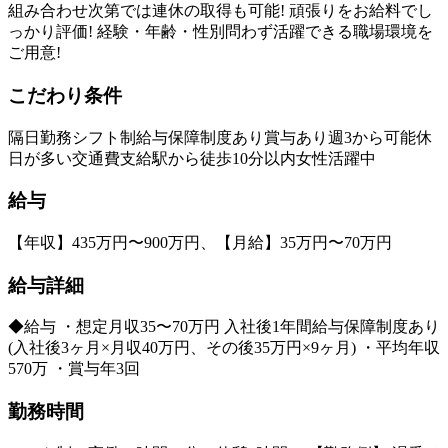
組み合わせ次第では連休の取得も可能! 頑張りをお給料でし
っかり評価! 経験・年齢・性別問わず活躍できる職場環境を
ご用意!
こだわり条件
隔日勤務
シフト制
給与保障制度あり
賞与あり
週3から可能
休
日が多い
交通費支給
駅から徒歩10分以内
女性活躍中
給与
【年収】435万円〜900万円、【月給】35万円〜70万円
給与詳細
◆給与 ・想定月収35〜70万円 入社後1年間給与保障制度あり
(入社後3ヶ月×月収40万円、その後35万円×9ヶ月) ・平均年収
570万 ・賞与年3回
勤務時間