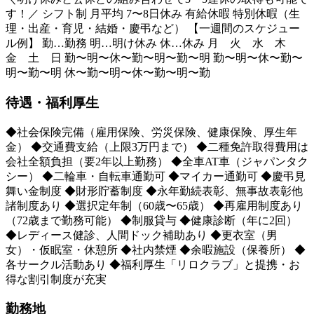
す！／ シフト制 月平均 7〜8日休み 有給休暇 特別休暇（生
理・出産・育児・結婚・慶弔など） 【一週間のスケジュー
ル例】 勤…勤務 明…明け休み 休…休み 月 火 水 木
金 土 日 勤〜明〜休〜勤〜明〜勤〜明 勤〜明〜休〜勤〜
明〜勤〜明 休〜勤〜明〜休〜勤〜明〜勤
待遇・福利厚生
◆社会保険完備（雇用保険、労災保険、健康保険、厚生年
金） ◆交通費支給（上限3万円まで） ◆二種免許取得費用は
会社全額負担（要2年以上勤務） ◆全車AT車（ジャパンタク
シー） ◆二輪車・自転車通勤可 ◆マイカー通勤可 ◆慶弔見
舞い金制度 ◆財形貯蓄制度 ◆永年勤続表彰、無事故表彰他
諸制度あり ◆選択定年制（60歳〜65歳） ◆再雇用制度あり
（72歳まで勤務可能） ◆制服貸与 ◆健康診断（年に2回）
◆レディース健診、人間ドック補助あり ◆更衣室（男
女）・仮眠室・休憩所 ◆社内禁煙 ◆余暇施設（保養所） ◆
各サークル活動あり ◆福利厚生「リロクラブ」と提携・お
得な割引制度が充実
勤務地