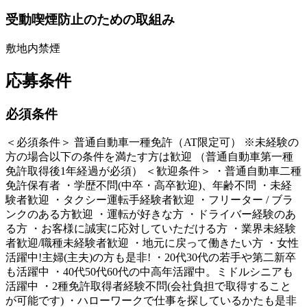
受動喫煙防止のための取組み
敷地内禁煙
応募条件
必須条件
＜必須条件＞ 普通自動車一種免許（AT限定可） ※未経験の
方の場合以下の条件を満たす方は歓迎 （普通自動車第一種
免許取得後1年経過が必須） ＜歓迎条件＞ ・普通自動車二種
免許保有者 ・学歴不問(中卒・高卒歓迎)、年齢不問 ・未経
験者歓迎 ・タクシー運転手経験者歓迎 ・フリーター / ブラ
ンクのある方歓迎 ・運転が好きな方 ・ドライバー経験のあ
る方 ・お客様に誠実に応対していただける方 ・業界未経験
者歓迎/職種未経験者歓迎 ・地元に戻って働きたい方 ・女性
活躍中!主婦(主夫)の方も是非! ・20代30代の若手や第二新卒
も活躍中 ・40代50代60代の中高年活躍中。ミドルシニアも
活躍中 ・2種免許取得者経験不問(会社負担で取得すること
が可能です) ・ハローワークで仕事を探しているかたも是非