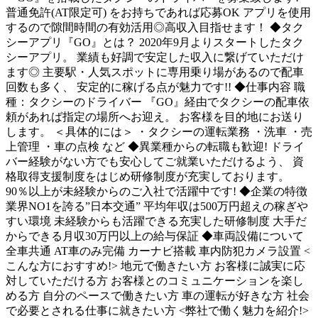
普通免許(AT限定可) をお持ちであれば応募OK アプリを使用
するので隙間時間の有効活用◎高収入目指せます！ ◆タク
シーアプリ『GO』とは？ 2020年9月よりスタートしたタク
シーアプリ。 業績も好調で安定した収入に繋げていただけ
ます◎ 主要駅・人気スポットに専用乗り場があるので配車
回数も多く、 安定的に稼げる点が魅力です!! ◆仕事内容 職
種：タクシーのドライバー 『GO』経由でタクシーの配車依
頼があれば指定の場所へお迎え。 お客様を目的地にお送り
します。 ＜具体的には＞ ・タクシーの運転業務 ・洗車 ・売
上管理 ・車の点検 など ◆異業種からの転職も歓迎! ドライ
バー経験がない方でも安心してご就業いただけるよう、 資
格取得支援制度をはじめ研修制度が充実しております。
90％以上が未経験からのご入社で活躍中です! ◆企業の特徴
業界NO1を誇る”日本交通” 平均年収は500万円超えの稼ぎや
すい環境 未経験からも活躍できる充実した研修制度 大手だ
からできる月収30万円以上の給与保証 ◆車両設備について
全車共通 AT車のみ完備 カーナビ搭載 車内防犯カメラ設置 <
こんな方におすすめ!> 地元で働きたい方 お客様に誠実に応
対していただける方 お客様とのコミュニケーションを楽し
める方 自分のペースで働きたい方 車の運転が好きな方 社会
で必要とされる仕事に就きたい方 <弊社で働く魅力を紹介!>