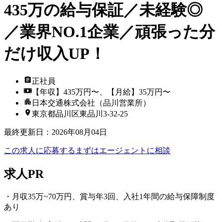
435万の給与保証／未経験◎
／業界NO.1企業／頑張った分
だけ収入UP！
正社員
【年収】435万円〜、【月給】35万円〜
日本交通株式会社（品川営業所）
東京都品川区東品川3-32-25
最終更新日
：
2026年08月04日
この求人に応募する
まずはエージェントに相談
求人PR
・月収35万~70万円、賞与年3回、入社1年間の給与保障制度
あり