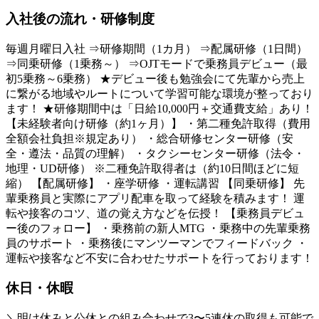
入社後の流れ・研修制度
毎週月曜日入社 ⇒研修期間（1カ月） ⇒配属研修（1日間）
⇒同乗研修（1乗務～） ⇒OJTモードで乗務員デビュー（最
初5乗務～6乗務） ★デビュー後も勉強会にて先輩から売上
に繋がる地域やルートについて学習可能な環境が整っており
ます！ ★研修期間中は「日給10,000円＋交通費支給」あり！
【未経験者向け研修（約1ヶ月）】 ・第二種免許取得（費用
全額会社負担※規定あり） ・総合研修センター研修（安
全・遵法・品質の理解） ・タクシーセンター研修（法令・
地理・UD研修） ※二種免許取得者は（約10日間ほどに短
縮） 【配属研修】 ・座学研修 ・運転講習 【同乗研修】 先
輩乗務員と実際にアプリ配車を取って経験を積みます！ 運
転や接客のコツ、道の覚え方などを伝授！ 【乗務員デビュ
ー後のフォロー】 ・乗務前の新人MTG ・乗務中の先輩乗務
員のサポート ・乗務後にマンツーマンでフィードバック ・
運転や接客など不安に合わせたサポートを行っております！
休日・休暇
＼明け休みと公休との組み合わせで3〜5連休の取得も可能で