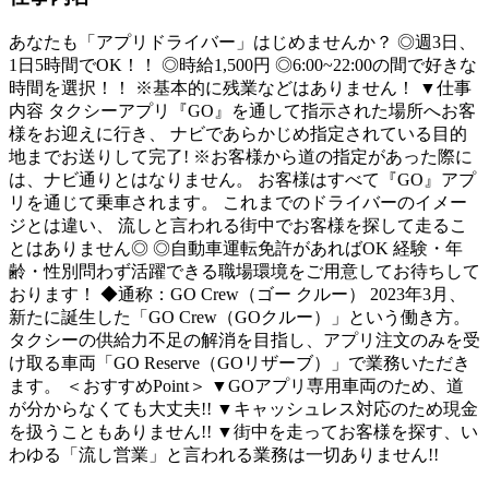
あなたも「アプリドライバー」はじめませんか？ ◎週3日、
1日5時間でOK！！ ◎時給1,500円 ◎6:00~22:00の間で好きな
時間を選択！！ ※基本的に残業などはありません！ ▼仕事
内容 タクシーアプリ『GO』を通して指示された場所へお客
様をお迎えに行き、 ナビであらかじめ指定されている目的
地までお送りして完了! ※お客様から道の指定があった際に
は、ナビ通りとはなりません。 お客様はすべて『GO』アプ
リを通じて乗車されます。 これまでのドライバーのイメー
ジとは違い、 流しと言われる街中でお客様を探して走るこ
とはありません◎ ◎自動車運転免許があればOK 経験・年
齢・性別問わず活躍できる職場環境をご用意してお待ちして
おります！ ◆通称：GO Crew（ゴー クルー） 2023年3月、
新たに誕生した「GO Crew（GOクルー）」という働き方。
タクシーの供給力不足の解消を目指し、アプリ注文のみを受
け取る車両「GO Reserve（GOリザーブ）」で業務いただき
ます。 ＜おすすめPoint＞ ▼GOアプリ専用車両のため、道
が分からなくても大丈夫!! ▼キャッシュレス対応のため現金
を扱うこともありません!! ▼街中を走ってお客様を探す、い
わゆる「流し営業」と言われる業務は一切ありません!!