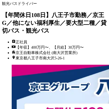
観光バスドライバー
【年間休日108日】八王子市勤務／京王
G／他にない福利厚生／要大型二種／貸
切バス・観光バス
正社員
【年収】400万円〜、【月給】30万円〜
京王自動車株式会社 (南大沢営業所)
東京都八王子市南大沢5-26-1