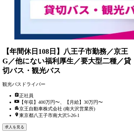
【年間休日108日】八王子市勤務／京王
G／他にない福利厚生／要大型二種／貸
切バス・観光バス
観光バスドライバー
正社員
【年収】400万円〜、【月給】30万円〜
京王自動車株式会社 (南大沢営業所)
東京都八王子市南大沢5-26-1
求人を見る