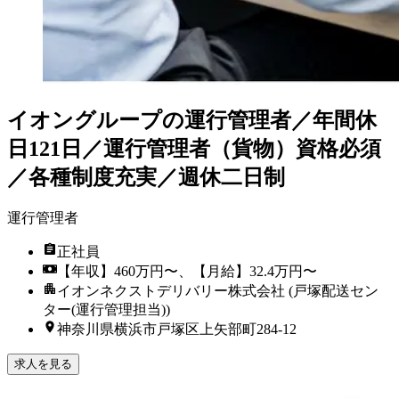
イオングループの運行管理者／年間休
日121日／運行管理者（貨物）資格必須
／各種制度充実／週休二日制
運行管理者
正社員
【年収】460万円〜、【月給】32.4万円〜
イオンネクストデリバリー株式会社 (戸塚配送セン
ター(運行管理担当))
神奈川県横浜市戸塚区上矢部町284-12
求人を見る