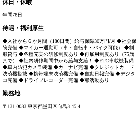
休日・休暇
年間78日
待遇・福利厚生
◆入社から６か月間（180日間）給与保障30万円/月 ◆社会保
険完備 ◆マイカー通勤可（車・自転車・バイク可能） ◆制
服貸与 ◆各種充実の研修制度あり ◆再雇用制度あり（75歳
まで） ◆社内研修期間中から給与支給！ ◆ETC車載機装備
◆車内防犯カメラ装備 ◆カーナビ完備 ◆クレジットカード
決済機搭載 ◆携帯端末決済機完備 ◆自動日報完備 ◆デジタ
コ完備 ◆ドライブレコーダー完備 ◆部活動あり
勤務地
〒131-0033 東京都墨田区向島3-45-4