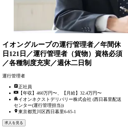
イオングループの運行管理者／年間休
日121日／運行管理者（貨物）資格必須
／各種制度充実／週休二日制
運行管理者
正社員
【年収】460万円〜、【月給】32.4万円〜
イオンネクストデリバリー株式会社 (西日暮里配送
センター(運行管理担当))
東京都荒川区西日暮里6-65-1
求人を見る