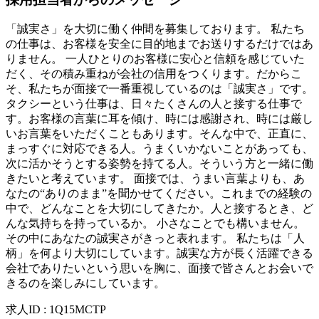
「誠実さ」を大切に働く仲間を募集しております。 私たち
の仕事は、お客様を安全に目的地までお送りするだけではあ
りません。 一人ひとりのお客様に安心と信頼を感じていた
だく、その積み重ねが会社の信用をつくります。だからこ
そ、私たちが面接で一番重視しているのは「誠実さ」です。
タクシーという仕事は、日々たくさんの人と接する仕事で
す。お客様の言葉に耳を傾け、時には感謝され、時には厳し
いお言葉をいただくこともあります。そんな中で、正直に、
まっすぐに対応できる人。うまくいかないことがあっても、
次に活かそうとする姿勢を持てる人。そういう方と一緒に働
きたいと考えています。 面接では、うまい言葉よりも、あ
なたの“ありのまま”を聞かせてください。これまでの経験の
中で、どんなことを大切にしてきたか。人と接するとき、ど
んな気持ちを持っているか。 小さなことでも構いません。
その中にあなたの誠実さがきっと表れます。 私たちは「人
柄」を何より大切にしています。誠実な方が長く活躍できる
会社でありたいという思いを胸に、面接で皆さんとお会いで
きるのを楽しみにしています。
求人ID
:
1Q15MCTP