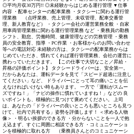
◎平均月収30万円!! ◎未経験からはじめる運行管理 ▼仕事
内容 ・配車センターの配車業務 ・タクシーに関わる運行管
理業務 （点呼業務、売上管理、未収管理、配車交番管
理、新人教育など） ・タクシー会社の運営業務全般 ・自家
用車両管理業務に関わる運行管理業務 など ・乗務員の勤務
シフト、勤怠、労働時間、健康管理などの労務管理 ・乗務
員の安全教育、指導 ・PC作業 ・お客様からのお問い合わせ
等への電話対応 未経験の方は、タクシーの配車業務からは
じめていただき、慣れてくれば運行管理業務、会社の運営に
携わっていただきます。 【この仕事で大切なこと／昇給・
昇格の評価ポイント】 タクシードライバーは、安全第一。
だからあなたは、運転データを見て「スピード超過に注意し
てください」など、 ドライバーにとって耳の痛いことを伝
えなければいけない時もあります。 一方で「運転がスムー
ズですね！」「ナビの操作に慣れていますね！」などの 良
いポイントも、積極的に見つけて褒めてください。 上司
は、あなたの「ドライバーの良いところも悪いところも見つ
けて、社内で共有する」姿勢を評価します！ ＜求める人物
像＞ ・明るい挨拶のできる方 ・分からないことを一人で抱
え込まず、すぐに周囲に相談できる方 ・コミュニケーショ
ンを積極的に取れる方 （乗務員さんとのコミュニケーシ