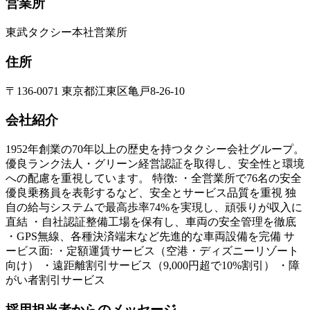
営業所
東武タクシー本社営業所
住所
〒136-0071 東京都江東区亀戸8-26-10
会社紹介
1952年創業の70年以上の歴史を持つタクシー会社グループ。
優良ランク法人・グリーン経営認証を取得し、安全性と環境
への配慮を重視しています。 特徴: ・全営業所で76名の安全
優良乗務員を表彰するなど、安全とサービス品質を重視 独
自の給与システムで最高歩率74%を実現し、頑張りが収入に
直結 ・自社認証整備工場を保有し、車両の安全管理を徹底
・GPS無線、各種決済端末など先進的な車両設備を完備 サ
ービス面: ・定額運賃サービス（空港・ディズニーリゾート
向け） ・遠距離割引サービス（9,000円超で10%割引） ・障
がい者割引サービス
採用担当者からのメッセージ