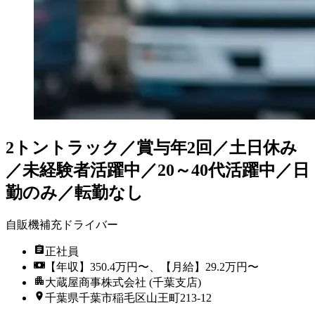
2トントラック／賞与年2回／土日休み
／未経験者活躍中／20～40代活躍中／日
勤のみ／転勤なし
自販機補充ドライバー
正社員
【年収】350.4万円〜、【月給】29.2万円〜
大蔵屋商事株式会社 (千葉支店)
千葉県千葉市稲毛区山王町213-12