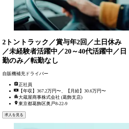
2トントラック／賞与年2回／土日休み
／未経験者活躍中／20～40代活躍中／日
勤のみ／転勤なし
自販機補充ドライバー
正社員
【年収】367.2万円〜、【月給】30.6万円〜
大蔵屋商事株式会社 (葛飾支店)
東京都葛飾区奥戸8-22-9
求人を見る