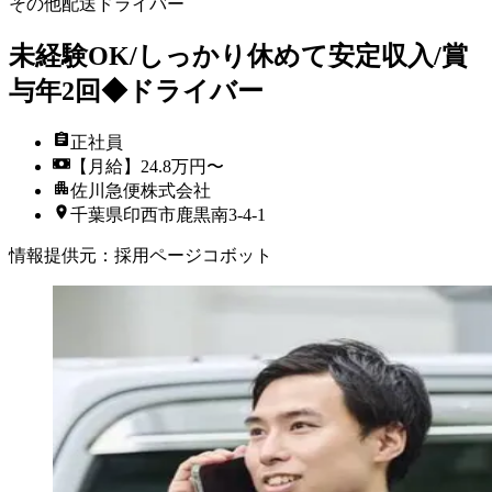
その他配送ドライバー
未経験OK/しっかり休めて安定収入/賞
与年2回◆ドライバー
正社員
【月給】24.8万円〜
佐川急便株式会社
千葉県印西市鹿黒南3-4-1
情報提供元
：
採用ページコボット