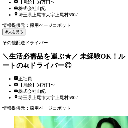
【月給】34万円〜
株式会社山紀
埼玉県上尾市大字上尾村590-1
情報提供元
：
採用ページコボット
求人を見る
その他配送ドライバー
＼生活必需品を運ぶ★／ 未経験OK！ル
ートの4tドライバー◎
正社員
【月給】34万円〜
株式会社山紀
埼玉県上尾市大字上尾村590-1
情報提供元
：
採用ページコボット