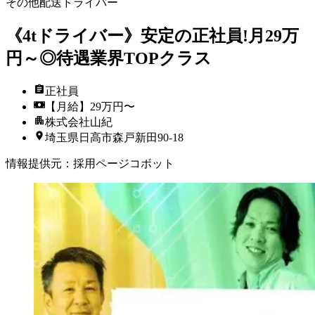
その他配送ドライバー
《4tドライバー》安定の正社員!月29万
円～◎待遇業界TOPクラス
正社員
【月給】29万円〜
株式会社山紀
埼玉県日高市森戸新田90-18
情報提供元
：
採用ページコボット