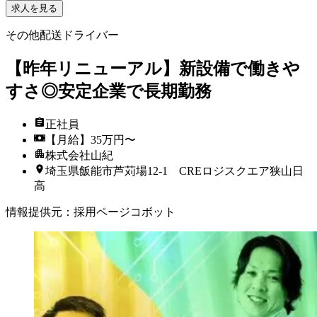
求人を見る
その他配送ドライバー
【昨年リニューアル】新設備で働きや
すさ◎安定企業で長期勤務
正社員
【月給】35万円〜
株式会社山紀
埼玉県飯能市芦苅場12-1 CREロジスクエア狭山日
高
情報提供元
：
採用ページコボット