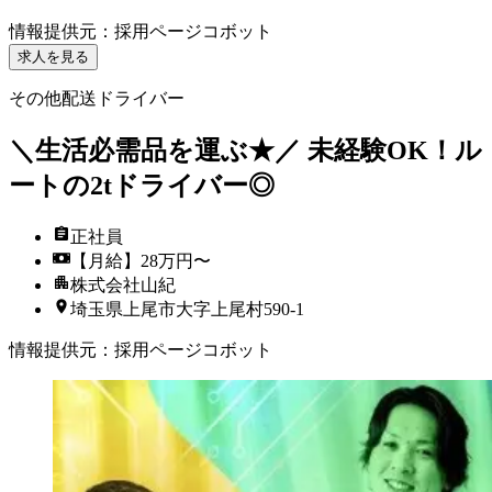
情報提供元
：
採用ページコボット
求人を見る
その他配送ドライバー
＼生活必需品を運ぶ★／ 未経験OK！ル
ートの2tドライバー◎
正社員
【月給】28万円〜
株式会社山紀
埼玉県上尾市大字上尾村590-1
情報提供元
：
採用ページコボット